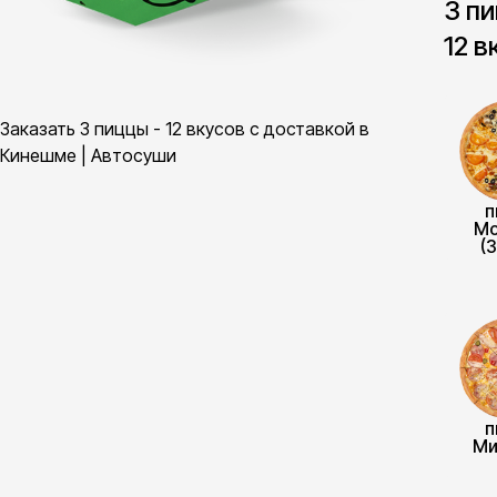
3 пи
12 в
Заказать 3 пиццы - 12 вкусов с доставкой в
Кинешме | Автосуши
п
Мо
(
п
Ми