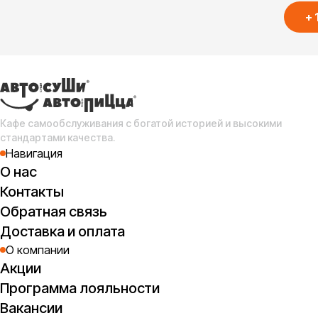
+
п
По
(
Кафе самообслуживания с богатой историей и высокими
стандартами качества.
Навигация
О нас
Контакты
Обратная связь
Доставка и оплата
О компании
Акции
Программа лояльности
Вакансии