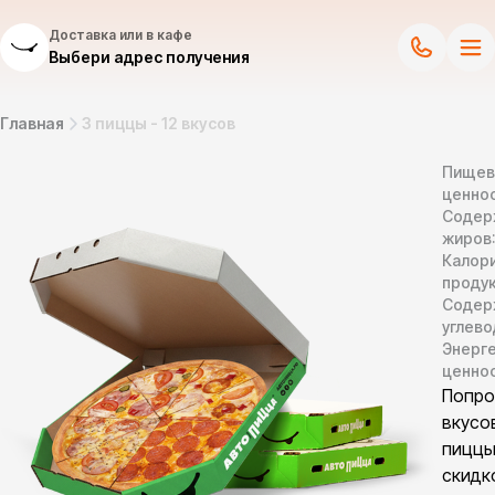
Доставка или в кафе
Выбери адрес получения
Главная
3 пиццы - 12 вкусов
Пищев
ценнос
Содер
жиров
Калор
продук
Содер
углево
Энерг
ценно
Попро
вкусо
пиццы
скидк