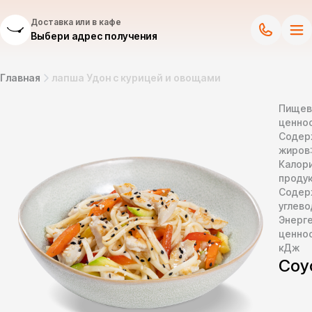
Доставка или в кафе
Выбери адрес получения
Главная
лапша Удон с курицей и овощами
Пищев
ценнос
Содер
жиров
Калор
продук
Содер
углево
Энерг
ценно
кДж
Соу