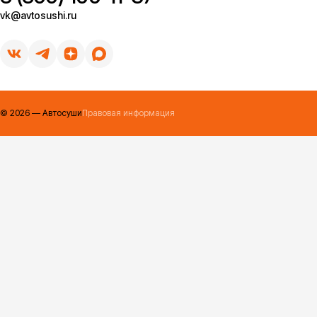
vk@avtosushi.ru
©
2026
— Автосуши
Правовая информация