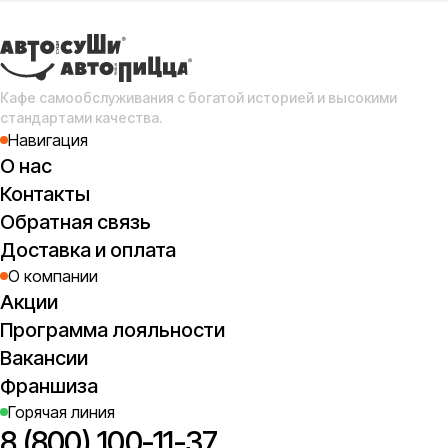
Сл
с
(о
Кафе самообслуживания с богатой историей и высокими
стандартами качества.
Навигация
О нас
Контакты
Обратная связь
Доставка и оплата
О компании
Акции
Программа лояльности
Вакансии
Франшиза
Горячая линия
8 (800) 100-11-37